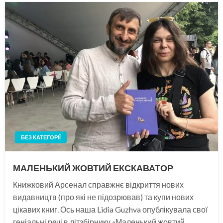
БЕЗ КАТЕГОРІЇ
МАЛЕНЬКИЙ ЖОВТИЙ ЕКСКАВАТОР
Книжковий Арсенал справжнє відкриття нових
видавництв (про які не підозрював) та купи нових
цікавих книг. Ось наша Lidia Guzhva опублікувала свої
геніальні речі в літзбірнику «Маленький жовтий