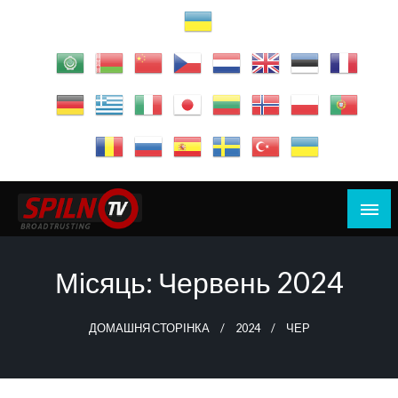
Перейти
до
вмісту
Дивись Думай Дій
SPILNO.TV
Місяць:
Червень 2024
ДОМАШНЯ СТОРІНКА
2024
ЧЕР