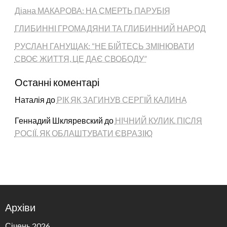
Діана МАКАРОВА: НА СМЕРТЬ ПАРУБІЯ
ГЛИБИННІ ГРОМАДЯНИ ТА ГЛИБИННИЙ НАРОД
РУСЛАН ГАНУЩАК: “НЕ БІЙТЕСЬ ЗМІНЮВАТИ
СВОЄ ЖИТТЯ, ЦЕ ДАЄ СВОБОДУ”
Останні коментарі
Наталія
до
РІК ЯК ЗАГИНУВ СЕРГІЙ КАЛИНА
Геннадий Шкляревский
до
НІЧНИЙ КУЛИК. ПІСЛЯ
РОСІЇ. ЯК ОБЛАШТУВАТИ ЄВРАЗІЮ
Архіви
Січень 2026