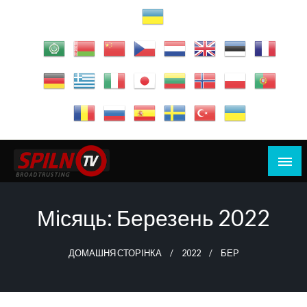
Перейти
до
вмісту
Дивись Думай Дій
SPILNO.TV
Місяць:
Березень 2022
ДОМАШНЯ СТОРІНКА
2022
БЕР