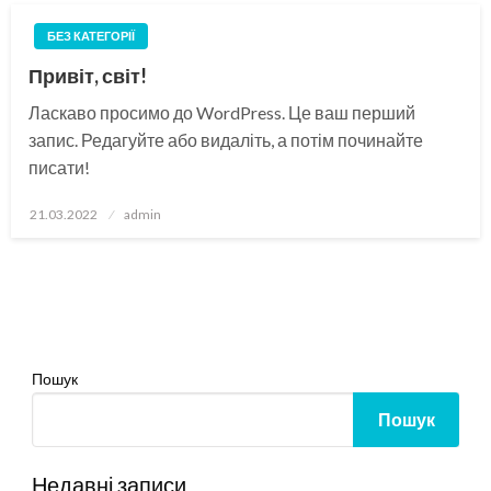
БЕЗ КАТЕГОРІЇ
Привіт, світ!
Ласкаво просимо до WordPress. Це ваш перший
запис. Редагуйте або видаліть, а потім починайте
писати!
Опубліковано
21.03.2022
admin
Пошук
Пошук
Недавні записи