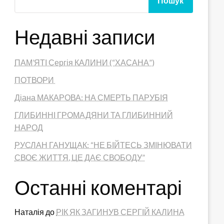
Пошук
Недавні записи
ПАМ’ЯТІ Сергія КАЛИНИ (“ХАСАНА”)
ПОТВОРИ
Діана МАКАРОВА: НА СМЕРТЬ ПАРУБІЯ
ГЛИБИННІ ГРОМАДЯНИ ТА ГЛИБИННИЙ
НАРОД
РУСЛАН ГАНУЩАК: “НЕ БІЙТЕСЬ ЗМІНЮВАТИ
СВОЄ ЖИТТЯ, ЦЕ ДАЄ СВОБОДУ”
Останні коментарі
Наталія
до
РІК ЯК ЗАГИНУВ СЕРГІЙ КАЛИНА