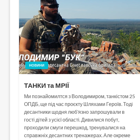
НОВИНИ
ТАНКИ та МРІЇ
Ми познайомилтся з Володимиром, танкістом 25
ОПДБ, ще під час проєкту Шляхами Героїв. Тоді
десантники щодня люб’язно запрошували в
гості дітей з усієї області. Дивилися побут,
проходили смуги перешкод, тренувалися на
справжніх десантних тренажерах. Але окреме