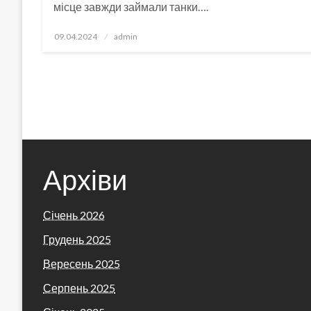
місце завжди займали танки….
Опубліковано
09.04.2024
admin
Архіви
Січень 2026
Грудень 2025
Вересень 2025
Серпень 2025