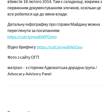
вбивств 18 лютого 2014. Там є складнощі, зокрема з
первинним документуванням злочинів, оскільки це
все робилося ще до зміни влади.
Детальну інфографіку про справи Майдану можна
переглянути за посиланням:
https://cutt.ly/mwBWPDmm
Відео брифінгу:
https://cutt.ly/ywBWJGoo
Фото з сайту ОГП
матріал – з сторінки Адвокатська дорадча група /
Advocacy Advisory Panel
ЗАЛИШИТЬ ВІДПОВІДЬ