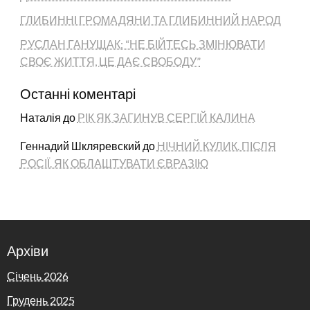
ГЛИБИННІ ГРОМАДЯНИ ТА ГЛИБИННИЙ НАРОД
РУСЛАН ГАНУЩАК: “НЕ БІЙТЕСЬ ЗМІНЮВАТИ
СВОЄ ЖИТТЯ, ЦЕ ДАЄ СВОБОДУ”
Останні коментарі
Наталія
до
РІК ЯК ЗАГИНУВ СЕРГІЙ КАЛИНА
Геннадий Шкляревский
до
НІЧНИЙ КУЛИК. ПІСЛЯ
РОСІЇ. ЯК ОБЛАШТУВАТИ ЄВРАЗІЮ
Архіви
Січень 2026
Грудень 2025