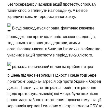
безпосередніх учасників акцій протесту, спроба у
такий спосіб вплинути на поведінку. А це все
юридичні ознаки терористичного акту.
В суді знаходиться справа, фактично ключове
провадження проти колишніх високопосадовців,
тодішнього керівництва держави, якими
організовано масові вбивства і замахи на вбивства
учасників акцій протесту в період 18-20 лютого.
рф мала величезний вплив на прийняття цих
рішень під час Революції Гідності і саме тоді бере
початок «гібридна» агресія рф проти України. Серед
доказів [впливу агентів рф на прийняття рішення
щодо протестувальників] які ми здобули вже після
повномасштабного вторгнення – докази комунікації
керівників держав і силових міністрів: голови СБУ та