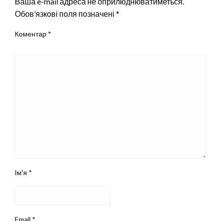
Ваша e-mail адреса не оприлюднюватиметься.
Обов’язкові поля позначені
*
Коментар
*
Ім'я
*
Email
*