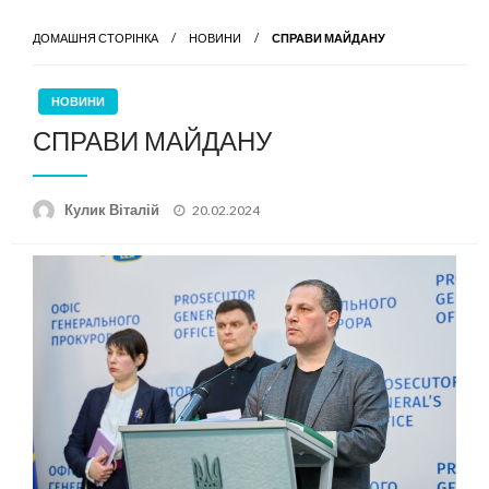
ДОМАШНЯ СТОРІНКА
НОВИНИ
СПРАВИ МАЙДАНУ
НОВИНИ
СПРАВИ МАЙДАНУ
Опубліковано
Кулик Віталій
20.02.2024