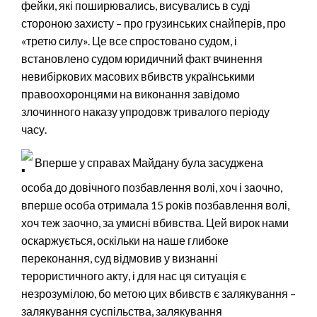
фейки, які поширювались, висувались в суді
стороною захисту – про грузинських снайперів, про
«третю силу». Це все спростовано судом, і
встановлено судом юридичний факт вчинення
невибіркових масових вбивств українськими
правоохоронцями на виконання завідомо
злочинного наказу упродовж тривалого періоду
часу.
Вперше у справах Майдану була засуджена
особа до довічного позбавлення волі, хоч і заочно,
вперше особа отримала 15 років позбавлення волі,
хоч теж заочно, за умисні вбивства. Цей вирок нами
оскаржується, оскільки на наше глибоке
переконання, суд відмовив у визнанні
терористичного акту, і для нас ця ситуація є
незрозумілою, бо метою цих вбивств є залякування –
залякування суспільства, залякування