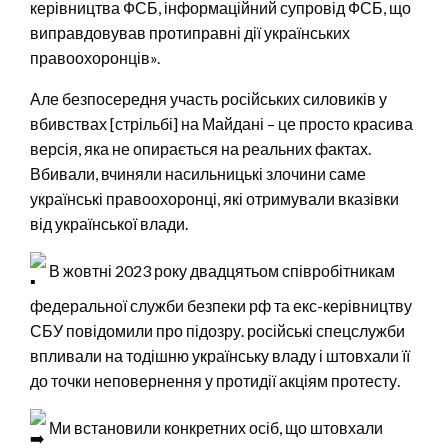
керівництва ФСБ, інформаційний супровід ФСБ, що
виправдовував протиправні дії українських
правоохоронців».
Але безпосередня участь російських силовиків у
вбивствах [стрільбі] на Майдані – це просто красива
версія, яка не опирається на реальних фактах.
Вбивали, вчиняли насильницькі злочини саме
українські правоохоронці, які отримували вказівки
від української влади.
В жовтні 2023 року двадцятьом співробітникам
федеральної служби безпеки рф та екс-керівництву
СБУ повідомили про підозру. російські спецслужби
впливали на тодішню українську владу і штовхали її
до точки неповернення у протидії акціям протесту.
Ми встановили конкретних осіб, що штовхали