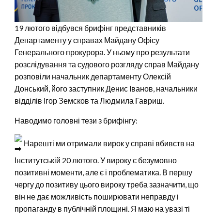
19 лютого відбувся брифінг представників
Департаменту у справах Майдану Офісу
Генерального прокурора. У ньому про результати
розслідування та судового розгляду справ Майдану
розповіли начальник департаменту Олексій
Донський, його заступник Денис Іванов, начальники
відділів Ігор Земсков та Людмила Гавриш.
Наводимо головні тези з брифінгу:
Нарешті ми отримали вирок у справі вбивств на
Інститутській 20 лютого. У вироку є безумовно
позитивні моменти, але є і проблематика. В першу
чергу до позитиву цього вироку треба зазначити, що
він не дає можливість поширювати неправду і
пропаганду в публічній площині. Я маю на увазі ті