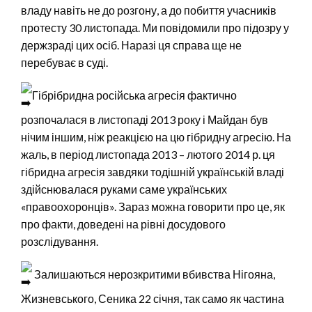
владу навіть не до розгону, а до побиття учасників
протесту 30 листопада. Ми повідомили про підозру у
держзраді цих осіб. Наразі ця справа ще не
перебуває в суді.
Гібрібридна російська агресія фактично
розпочалася в листопаді 2013 року і Майдан був
нічим іншим, ніж реакцією на цю гібридну агресію. На
жаль, в період листопада 2013 – лютого 2014 р. ця
гібридна агресія завдяки тодішній українській владі
здійснювалася руками саме українських
«правоохоронців». Зараз можна говорити про це, як
про факти, доведені на рівні досудового
розслідування.
Залишаються нерозкритими вбивства Нігояна,
Жизневського, Сеника 22 січня, так само як частина