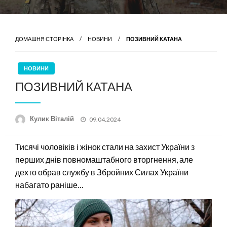
ДОМАШНЯ СТОРІНКА
НОВИНИ
ПОЗИВНИЙ КАТАНА
НОВИНИ
ПОЗИВНИЙ КАТАНА
Опубліковано
Кулик Віталій
09.04.2024
Тисячі чоловіків і жінок стали на захист України з
перших днів повномаштабного вторгнення, але
дехто обрав службу в Збройних Силах України
набагато раніше…