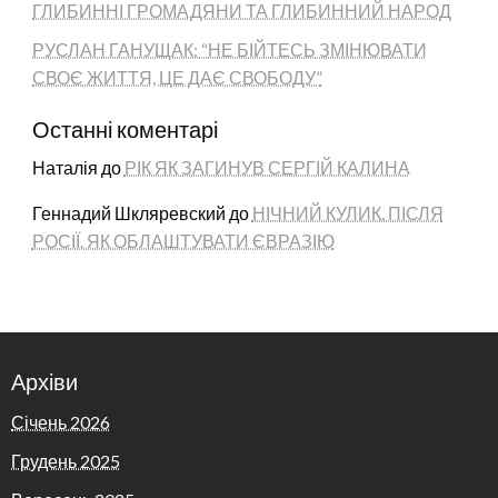
ГЛИБИННІ ГРОМАДЯНИ ТА ГЛИБИННИЙ НАРОД
РУСЛАН ГАНУЩАК: “НЕ БІЙТЕСЬ ЗМІНЮВАТИ
СВОЄ ЖИТТЯ, ЦЕ ДАЄ СВОБОДУ”
Останні коментарі
Наталія
до
РІК ЯК ЗАГИНУВ СЕРГІЙ КАЛИНА
Геннадий Шкляревский
до
НІЧНИЙ КУЛИК. ПІСЛЯ
РОСІЇ. ЯК ОБЛАШТУВАТИ ЄВРАЗІЮ
Архіви
Січень 2026
Грудень 2025