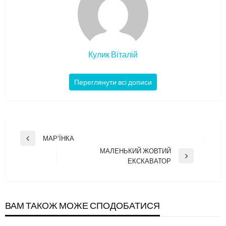
Кулик Віталій
Переглянути всі дописи
Навігація
МАР’ЇНКА
Попередній
записів
МАЛЕНЬКИЙ ЖОВТИЙ
запис
Наступний
ЕКСКАВАТОР
запис
ВАМ ТАКОЖ МОЖЕ СПОДОБАТИСЯ